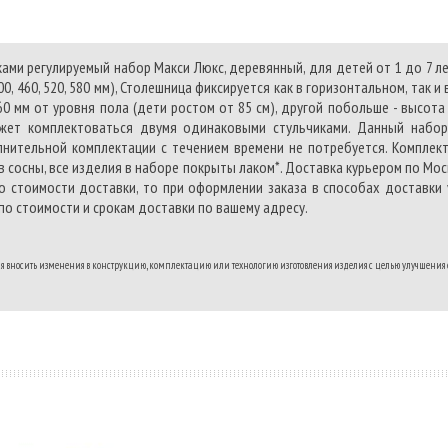
сравнению
ами регулируемый набор Макси Люкс, деревянный, для детей от 1 до 7 л
0, 460, 520, 580 мм), Столешница фиксируется как в горизонтальном, так 
0 мм от уровня пола (дети ростом от 85 см), другой побольше - высота
жет комплектоваться двумя одинаковыми стульчиками. Данный набор
нительной комплектации с течением времени не потребуется. Комплект
 сосны, все изделия в наборе покрыты лаком*. Доставка курьером по Мос
о стоимости доставки, то при оформлении заказа в способах доставки
о стоимости и срокам доставки по вашему адресу.
ля вносить изменения в конструкцию, комплектацию или технологию изготовления изделия с целью улучшения е