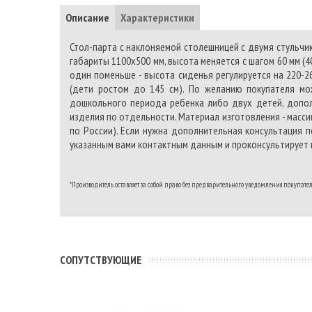
Описание
Характеристики
Стол-парта с наклоняемой столешницей с двумя стульчик
габариты 1100х500 мм, высота меняется с шагом 60 мм (40
один поменьше - высота сиденья регулируется на 220-26
(дети ростом до 145 см). По желанию покупателя мо
дошкольного периода ребенка либо двух детей, допол
изделия по отдельности. Материал изготовления - массив
по России). Если нужна дополнительная консультация п
указанным вами контактным данным и проконсультирует п
*Производитель оставляет за собой право без предварительного уведомления покупате
CОПУТСТВУЮЩИЕ