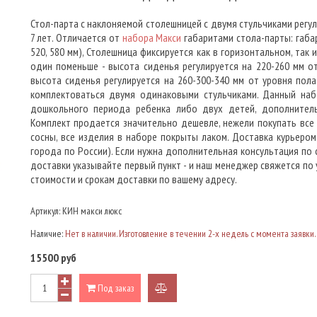
Стол-парта с наклоняемой столешницей с двумя стульчиками регу
7 лет. Отличается от
набора Макси
габаритами стола-парты: габар
520, 580 мм), Столешница фиксируется как в горизонтальном, так
один поменьше - высота сиденья регулируется на 220-260 мм от
высота сиденья регулируется на 260-300-340 мм от уровня пол
комплектоваться двумя одинаковыми стульчиками. Данный наб
дошкольного периода ребенка либо двух детей, дополнитель
Комплект продается значительно дешевле, нежели покупать все 
сосны, все изделия в наборе покрыты лаком. Доставка курьером
города по России). Если нужна дополнительная консультация по 
доставки указывайте первый пункт - и наш менеджер свяжется по
стоимости и срокам доставки по вашему адресу.
Артикул:
КИН макси люкс
Наличие:
Нет в наличии. Изготовление в течении 2-х недель с момента заявки.
15500 руб
Под заказ
добавить
к