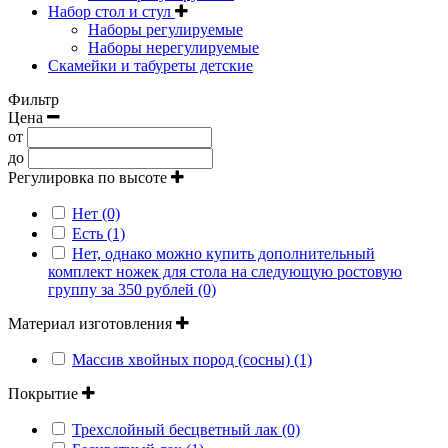
Набор стол и стул
Наборы регулируемые
Наборы нерегулируемые
Скамейки и табуреты детские
Фильтр
Цена
от
до
Регулировка по высоте
Нет (0)
Есть (1)
Нет, однако можно купить дополнительный
комплект ножек для стола на следующую ростовую
группу за 350 рублей (0)
Материал изготовления
Массив хвойных пород (сосны) (1)
Покрытие
Трехслойный бесцветный лак (0)