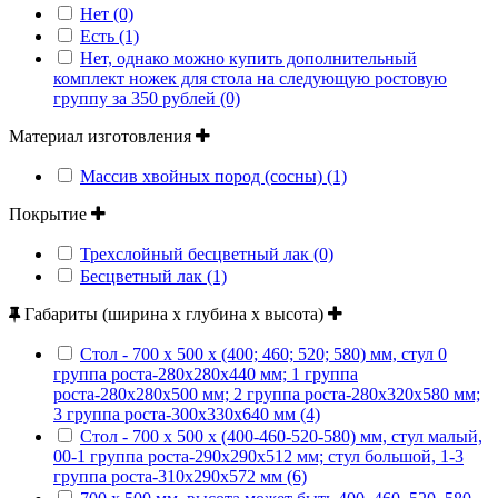
Нет (0)
Есть (1)
Нет, однако можно купить дополнительный
комплект ножек для стола на следующую ростовую
группу за 350 рублей (0)
Материал изготовления
Массив хвойных пород (сосны) (1)
Покрытие
Трехслойный бесцветный лак (0)
Бесцветный лак (1)
Габариты (ширина х глубина х высота)
Стол - 700 х 500 х (400; 460; 520; 580) мм, стул 0
группа роста-280х280х440 мм; 1 группа
роста-280х280х500 мм; 2 группа роста-280х320х580 мм;
3 группа роста-300х330х640 мм (4)
Стол - 700 х 500 х (400-460-520-580) мм, стул малый,
00-1 группа роста-290х290х512 мм; стул большой, 1-3
группа роста-310х290х572 мм (6)