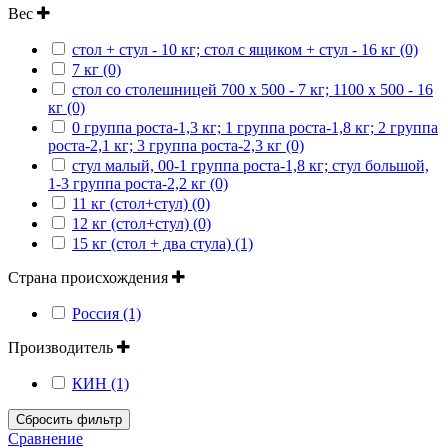
Вес
стол + стул - 10 кг; стол с ящиком + стул - 16 кг (0)
7 кг (0)
стол со столешницей 700 х 500 - 7 кг; 1100 х 500 - 16
кг (0)
0 группа роста-1,3 кг; 1 группа роста-1,8 кг; 2 группа
роста-2,1 кг; 3 группа роста-2,3 кг (0)
стул малый, 00-1 группа роста-1,8 кг; стул большой,
1-3 группа роста-2,2 кг (0)
11 кг (стол+стул) (0)
12 кг (стол+стул) (0)
15 кг (стол + два стула) (1)
Страна происхождения
Россия (1)
Производитель
КИН (1)
Сбросить фильтр
Сравнение