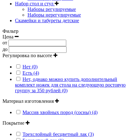
Набор стол и стул
Наборы регулируемые
Наборы нерегулируемые
Скамейки и табуреты детские
Фильтр
Цена
от
до
Регулировка по высоте
Нет (0)
Есть (4)
Нет, однако можно купить дополнительный
комплект ножек для стола на следующую ростовую
группу за 350 рублей (0)
Материал изготовления
Массив хвойных пород (сосны) (4)
Покрытие
Трехслойный бесцветный лак (3)