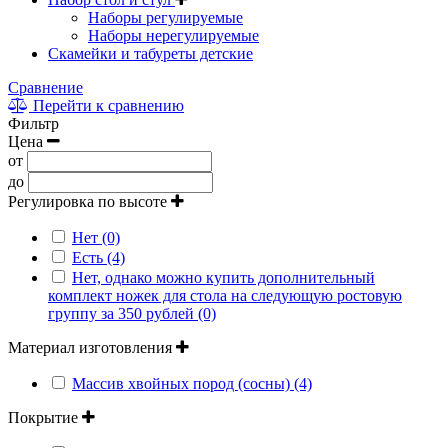
Наборы регулируемые
Наборы нерегулируемые
Скамейки и табуреты детские
Сравнение
Перейти к сравнению
Фильтр
Цена
от
до
Регулировка по высоте
Нет (0)
Есть (4)
Нет, однако можно купить дополнительный
комплект ножек для стола на следующую ростовую
группу за 350 рублей (0)
Материал изготовления
Массив хвойных пород (сосны) (4)
Покрытие