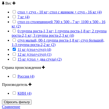
Вес
стол + стул - 10 кг; стол с ящиком + стул - 16 кг (4)
7 кг (4)
стол со столешницей 700 х 500 - 7 кг; 1100 х 500 - 16
кг (2)
0 группа роста-1,3 кг; 1 группа роста-1,8 кг; 2 группа
роста-2,1 кг; 3 группа роста-2,3 кг (4)
стул малый, 00-1 группа роста-1,8 кг; стул большой,
1-3 группа роста-2,2 кг (2)
11 кг (стол+стул) (4)
12 кг (стол+стул) (1)
15 кг (стол + два стула) (2)
Страна происхождения
Россия (4)
Производитель
КИН (4)
Сбросить фильтр
Сравнение